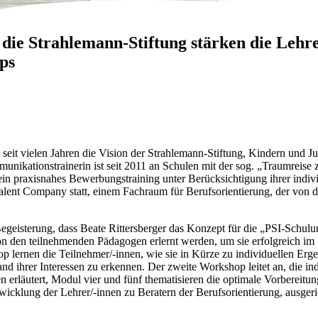
 die Strahlemann-Stiftung stärken die Leh
ps
s seit vielen Jahren die Vision der Strahlemann-Stiftung, Kindern und
nikationstrainerin ist seit 2011 an Schulen mit der sog. „Traumreise
ein praxisnahes Bewerbungstraining unter Berücksichtigung ihrer indiv
lent Company statt, einem Fachraum für Berufsorientierung, der von 
Begeisterung, dass Beate Rittersberger das Konzept für die „PSI-Schulu
en teilnehmenden Pädagogen erlernt werden, um sie erfolgreich im Schu
shop lernen die Teilnehmer/-innen, wie sie in Kürze zu individuellen E
hand ihrer Interessen zu erkennen. Der zweite Workshop leitet an, die 
 erläutert, Modul vier und fünf thematisieren die optimale Vorbereitu
icklung der Lehrer/-innen zu Beratern der Berufsorientierung, ausgeric