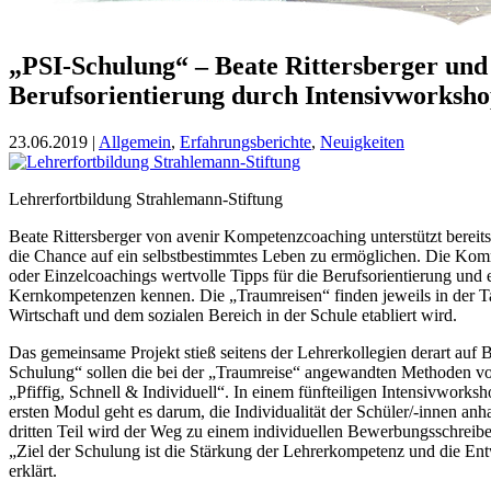
„PSI-Schulung“ – Beate Rittersberger und
Berufsorientierung durch Intensivworksho
23.06.2019 |
Allgemein
,
Erfahrungsberichte
,
Neuigkeiten
Lehrerfortbildung Strahlemann-Stiftung
Beate Rittersberger von avenir Kompetenzcoaching unterstützt bereit
die Chance auf ein selbstbestimmtes Leben zu ermöglichen. Die Kommu
oder Einzelcoachings wertvolle Tipps für die Berufsorientierung und 
Kernkompetenzen kennen. Die „Traumreisen“ finden jeweils in der Ta
Wirtschaft und dem sozialen Bereich in der Schule etabliert wird.
Das gemeinsame Projekt stieß seitens der Lehrerkollegien derart auf 
Schulung“ sollen die bei der „Traumreise“ angewandten Methoden von d
„Pfiffig, Schnell & Individuell“. In einem fünfteiligen Intensivwork
ersten Modul geht es darum, die Individualität der Schüler/-innen an
dritten Teil wird der Weg zu einem individuellen Bewerbungsschreiben
„Ziel der Schulung ist die Stärkung der Lehrerkompetenz und die Entw
erklärt.