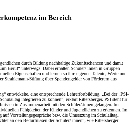
rerkompetenz im Bereich
 Jugendlichen durch Bildung nachhaltige Zukunftschancen und damit
 zum Beruf“ unterwegs. Dabei erhalten Schüler/-innen in Gruppen-
iduellen Eigenschaften und lernen so ihre eigenen Talente, Werte und
der Strahlemann-Stiftung über Spendengelder von Förderern aus
ng“ entwickelte, eine entsprechende Lehrerfortbildung. „Bei der „PSI-
lalltag integrieren zu können“, erklärt Rittersberger. PSI steht für
rgebnissen in Zusammenarbeit mit den Schüler/-innen gelangen. Im
individuellen Fähigkeiten der Kinder und Jugendlichen zu erkennen. Im
ng auf Vorstellungsgespräche bzw. die Umsetzung im Schulalltag.
htet an den Bedürfnissen der Schüler/-innen“, wie Rittersberger