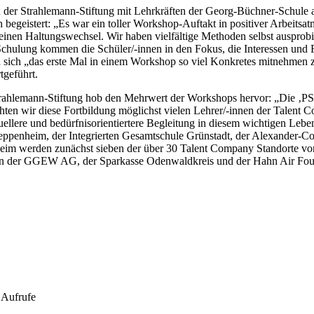
n der Strahlemann-Stiftung mit Lehrkräften der Georg-Büchner-Schule
begeistert: „Es war ein toller Workshop-Auftakt in positiver Arbeits
inen Haltungswechsel. Wir haben vielfältige Methoden selbst ausprobier
 Schulung kommen die Schüler/-innen in den Fokus, die Interessen und
sich „das erste Mal in einem Workshop so viel Konkretes mitnehmen zu 
tgeführt.
rahlemann-Stiftung hob den Mehrwert der Workshops hervor: „Die ‚PSI-S
ten wir diese Fortbildung möglichst vielen Lehrer/-innen der Talent
llere und bedürfnisorientiertere Begleitung in diesem wichtigen Lebe
ppenheim, der Integrierten Gesamtschule Grünstadt, der Alexander-Co
m werden zunächst sieben der über 30 Talent Company Standorte von 
von der GGEW AG, der Sparkasse Odenwaldkreis und der Hahn Air Founda
 Aufrufe