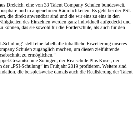
 aus Dreieich, eine von 33 Talent Company Schulen bundesweit.
atmosphäre und in angenehmen Räumlichkeiten. Es geht bei der PSI-
t, die direkt anwendbar sind und die wir eins zu eins in den
 Fähigkeiten des Einzelnen werden ganz individuell aufgedeckt und
können, das sie sowohl für die Förderschule, als auch für den
chulung‘ stellt eine fabelhafte inhaltliche Erweiterung unseres
 Company Schulen zugänglich machen, um diesen zielführende
nsabschnitt zu ermöglichen.“
ppel-Gesamtschule Solingen, der Realschule Plus Kusel, der
der „PSI-Schulung“ im Frühjahr 2019 profitieren. Weitere sind
tion, die beispielsweise damals auch die Realisierung der Talent