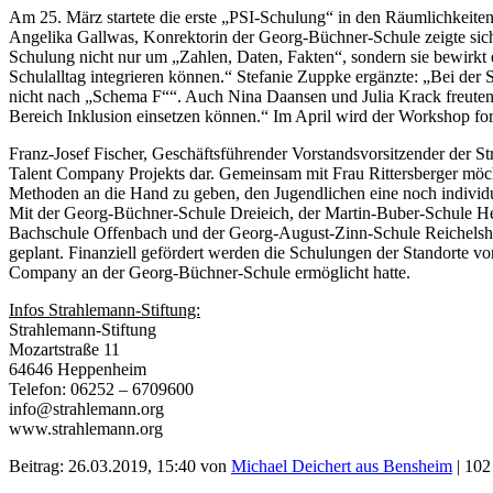
Am 25. März startete die erste „PSI-Schulung“ in den Räumlichkeite
Angelika Gallwas, Konrektorin der Georg-Büchner-Schule zeigte sich 
Schulung nicht nur um „Zahlen, Daten, Fakten“, sondern sie bewirkt e
Schulalltag integrieren können.“ Stefanie Zuppke ergänzte: „Bei der
nicht nach „Schema F““. Auch Nina Daansen und Julia Krack freuten 
Bereich Inklusion einsetzen können.“ Im April wird der Workshop for
Franz-Josef Fischer, Geschäftsführender Vorstandsvorsitzender der St
Talent Company Projekts dar. Gemeinsam mit Frau Rittersberger möch
Methoden an die Hand zu geben, den Jugendlichen eine noch individue
Mit der Georg-Büchner-Schule Dreieich, der Martin-Buber-Schule He
Bachschule Offenbach und der Georg-August-Zinn-Schule Reichelshei
geplant. Finanziell gefördert werden die Schulungen der Standorte 
Company an der Georg-Büchner-Schule ermöglicht hatte.
Infos Strahlemann-Stiftung:
Strahlemann-Stiftung
Mozartstraße 11
64646 Heppenheim
Telefon: 06252 – 6709600
info@strahlemann.org
www.strahlemann.org
Beitrag: 26.03.2019, 15:40 von
Michael Deichert aus Bensheim
| 102